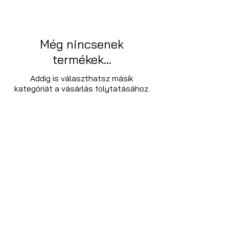
Még nincsenek
termékek...
Addig is választhatsz másik
kategóriát a vásárlás folytatásához.
Cookie szabályzat
GDPR
Terms & Conditions
​KONsys Kft. - Minden jog fenntartva ©