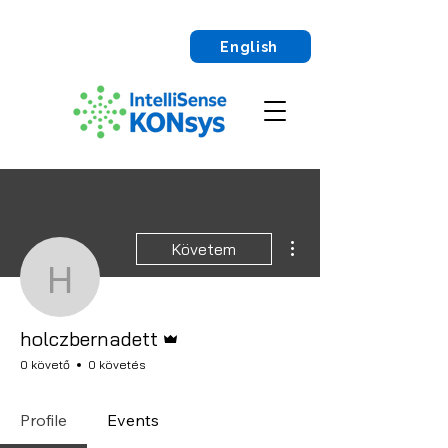
English
További műveletek
Követem
holczbernadett
Admin
holczbernadett
0 követő
0 követés
Profile
Events